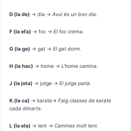
D (la de)
→ dia →
Avui és un bon
d
ia.
F (la efa)
→ foc →
El
f
oc crema.
G (la ge)
→ gat →
El
g
at dorm.
H (la hac)
→ home →
L’
h
ome camina.
J (la jota)
→ jutge →
El
j
utge parla.
K (la ca)
→ karate→
Faig classes de
k
arate
cada dimarts.
L (la ela)
→ lent →
Camines molt
l
ent.