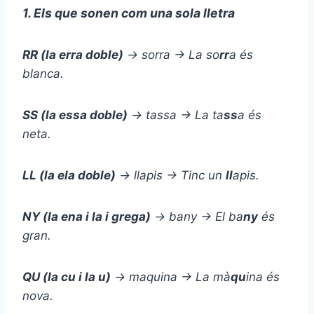
1. Els que sonen com una sola lletra
RR (la erra doble)
→ sorra → La so
rr
a és
blanca.
SS (la essa doble)
→ tassa → La ta
ss
a és
neta.
LL (la ela doble)
→ llapis → Tinc un
ll
apis.
NY (la ena i la i grega)
→ bany → El ba
ny
és
gran.
QU (la cu i la u)
→ maquina → La mà
qu
ina és
nova.