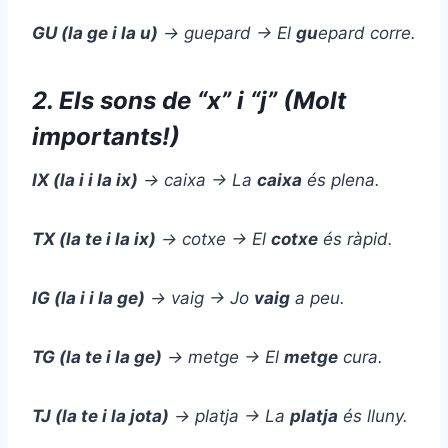
GU (la ge i la u)
→ guepard → El
gu
epard corre.
2. Els sons de “x” i “j” (Molt
importants!)
IX (la i i la ix)
→ caixa → La
caixa
és plena.
TX (la te i la ix)
→ cotxe → El
cotxe
és ràpid.
IG (la i i la ge)
→ vaig → Jo
vaig
a peu.
TG (la te i la ge)
→ metge → El
metge
cura.
TJ (la te i la jota)
→ platja → La
platja
és lluny.