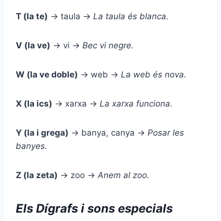
T (la te)
→ taula →
La
t
aula és blanca.
V (la ve)
→ vi →
Bec
v
i negre.
W (la ve doble)
→ web →
La
w
eb és nova.
X (la ics)
→ xarxa →
La
x
arxa funciona.
Y (la i grega)
→ banya, canya →
Posar les
ban
y
es.
Z (la zeta)
→ zoo →
Anem al
z
oo.
Els Dígrafs i sons especials