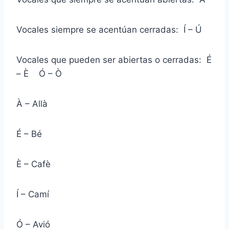
Vocales siempre se acentúan cerradas: Í – Ú
Vocales que pueden ser abiertas o cerradas: É
– È Ó – Ò
À – Allà
É – Bé
È – Cafè
Í – Camí
Ó – Avió