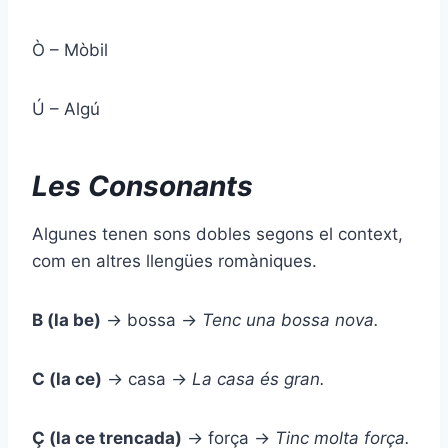
Ò – Mòbil
Ú – Algú
Les Consonants
Algunes tenen sons dobles segons el context,
com en altres llengües romàniques.
B (la be)
→ bossa →
Tenc una
b
ossa nova.
C (la ce)
→ casa →
La
c
asa és gran.
Ç (la ce trencada)
→ força →
Tinc molta for
ç
a.