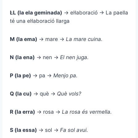
L·L (la ela geminada)
→ el·laboració → La paella
té una el·laboració llarga
M (la ema)
→ mare →
La
m
are cuina.
N (la ena)
→ nen →
El
n
en juga.
P (la pe)
→ pa →
Menjo
p
a.
Q (la cu)
→ què →
Q
uè vols?
R (la erra)
→ rosa →
La
r
osa és vermella.
S (la essa)
→ sol →
Fa
s
ol avui.