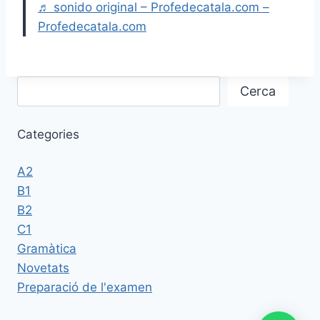
♬ sonido original – Profedecatala.com –
Profedecatala.com
Cerca
Categories
A2
B1
B2
C1
Gramàtica
Novetats
Preparació de l'examen