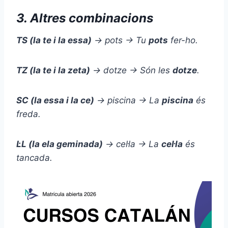
3. Altres combinacions
TS (la te i la essa)
→ pots → Tu
pots
fer-ho.
TZ (la te i la zeta)
→ dotze → Són les
dotze
.
SC (la essa i la ce)
→ piscina → La
piscina
és
freda.
L·L (la ela geminada)
→ cel·la → La
cel·la
és
tancada.