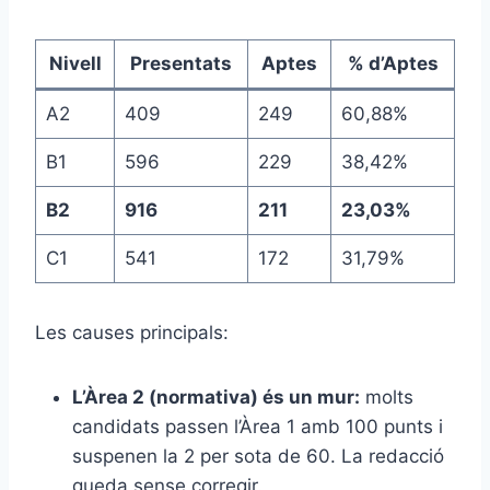
Nivell
Presentats
Aptes
% d’Aptes
A2
409
249
60,88%
B1
596
229
38,42%
B2
916
211
23,03%
C1
541
172
31,79%
Les causes principals:
L’Àrea 2 (normativa) és un mur:
molts
candidats passen l’Àrea 1 amb 100 punts i
suspenen la 2 per sota de 60. La redacció
queda sense corregir.