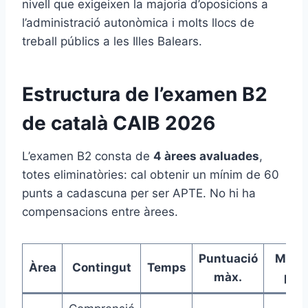
nivell que exigeixen la majoria d’oposicions a
l’administració autonòmica i molts llocs de
treball públics a les Illes Balears.
Estructura de l’examen B2
de català CAIB 2026
L’examen B2 consta de
4 àrees avaluades
,
totes eliminatòries: cal obtenir un mínim de 60
punts a cadascuna per ser APTE. No hi ha
compensacions entre àrees.
Puntuació
Mínim
Àrea
Contingut
Temps
màx.
pas