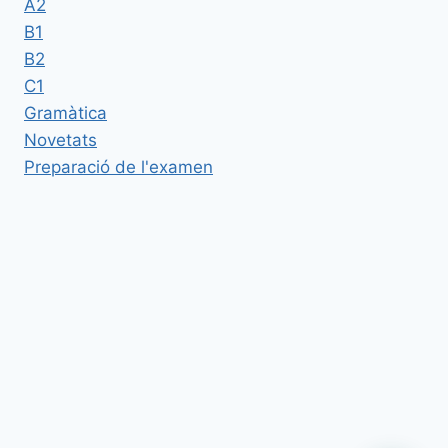
A2
B1
B2
C1
Gramàtica
Novetats
Preparació de l'examen