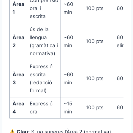
Comprensió
Àrea
~60
oral i
100 pts
60 pts
1
min
escrita
ús de la
Àrea
llengua
~60
60 pts 
100 pts
2
(gramàtica i
min
elimina
normativa)
Expressió
Àrea
escrita
~60
100 pts
60 pts
3
(redacció
min
formal)
Àrea
Expressió
~15
100 pts
60 pts
4
oral
min
Clau:
Si no superes l’Àrea 2 (normativa),