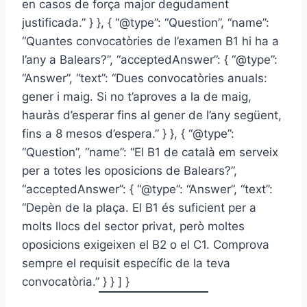
en casos de força major degudament
justificada.” } }, { “@type”: “Question”, “name”:
“Quantes convocatòries de l’examen B1 hi ha a
l’any a Balears?”, “acceptedAnswer”: { “@type”:
“Answer”, “text”: “Dues convocatòries anuals:
gener i maig. Si no t’aproves a la de maig,
hauràs d’esperar fins al gener de l’any següent,
fins a 8 mesos d’espera.” } }, { “@type”:
“Question”, “name”: “El B1 de català em serveix
per a totes les oposicions de Balears?”,
“acceptedAnswer”: { “@type”: “Answer”, “text”:
“Depèn de la plaça. El B1 és suficient per a
molts llocs del sector privat, però moltes
oposicions exigeixen el B2 o el C1. Comprova
sempre el requisit específic de la teva
convocatòria.” } } ] }