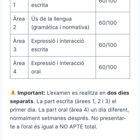
60/100
1
escrita
Àrea
Ús de la llengua
60/100
2
(gramàtica i normativa)
Àrea
Expressió i interacció
60/100
3
escrita
Àrea
Expressió i interacció
60/100
4
oral
Important:
L’examen es realitza en
dos dies
separats
. La part escrita (àrees 1, 2 i 3) el
primer dia. La part oral (àrea 4) un dia diferent,
normalment setmanes després. No presentar-
te a l’oral és igual a NO APTE total.