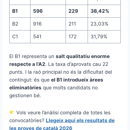
B1
596
229
38,42%
B2
916
211
23,03%
C1
541
172
31,79%
El B1 representa un
salt qualitatiu enorme
respecte a l’A2
. La taxa d’aprovats cau 22
punts. I la raó principal no és la dificultat del
contingut: és que
el B1 introdueix àrees
eliminatòries
que molts candidats no
gestionen bé.
Vols veure l’anàlisi completa de totes les
convocatòries?
Llegeix aquí els resultats de
les proves de català 2026