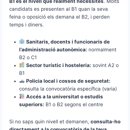
B1 és el nivell que realment necessites
. Molts
candidats es presenten al B1 quan la seva
feina o oposició els demana el B2, i perden
temps i diners.
Sanitaris, docents i funcionaris de
l’administració autonòmica:
normalment
B2 o C1
Sector turístic i hosteleria:
sovint A2 o
B1
Policia local i cossos de seguretat:
consulta la convocatòria específica (varia)
Accés a la universitat o estudis
superiors:
B1 o B2 segons el centre
Si no saps quin nivell et demanen,
consulta-ho
directament a la convocatòria de la teva