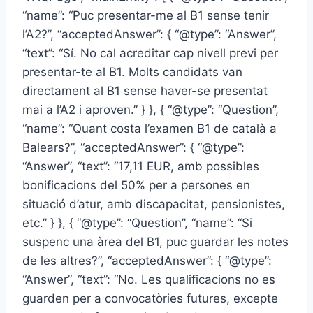
“name”: “Puc presentar-me al B1 sense tenir
l’A2?”, “acceptedAnswer”: { “@type”: “Answer”,
“text”: “Sí. No cal acreditar cap nivell previ per
presentar-te al B1. Molts candidats van
directament al B1 sense haver-se presentat
mai a l’A2 i aproven.” } }, { “@type”: “Question”,
“name”: “Quant costa l’examen B1 de català a
Balears?”, “acceptedAnswer”: { “@type”:
“Answer”, “text”: “17,11 EUR, amb possibles
bonificacions del 50% per a persones en
situació d’atur, amb discapacitat, pensionistes,
etc.” } }, { “@type”: “Question”, “name”: “Si
suspenc una àrea del B1, puc guardar les notes
de les altres?”, “acceptedAnswer”: { “@type”:
“Answer”, “text”: “No. Les qualificacions no es
guarden per a convocatòries futures, excepte